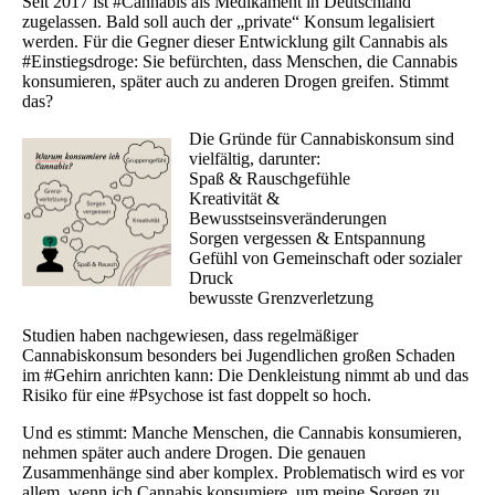
Seit 2017 ist #Cannabis als Medikament in Deutschland
zugelassen. Bald soll auch der „private“ Konsum legalisiert
werden. Für die Gegner dieser Entwicklung gilt Cannabis als
#Einstiegsdroge: Sie befürchten, dass Menschen, die Cannabis
konsumieren, später auch zu anderen Drogen greifen. Stimmt
das?
Die Gründe für Cannabiskonsum sind
vielfältig, darunter:
Spaß & Rauschgefühle
Kreativität &
Bewusstseinsveränderungen
Sorgen vergessen & Entspannung
Gefühl von Gemeinschaft oder sozialer
Druck
bewusste Grenzverletzung
Studien haben nachgewiesen, dass regelmäßiger
Cannabiskonsum besonders bei Jugendlichen großen Schaden
im #Gehirn anrichten kann: Die Denkleistung nimmt ab und das
Risiko für eine #Psychose ist fast doppelt so hoch.
Und es stimmt: Manche Menschen, die Cannabis konsumieren,
nehmen später auch andere Drogen. Die genauen
Zusammenhänge sind aber komplex. Problematisch wird es vor
allem, wenn ich Cannabis konsumiere, um meine Sorgen zu